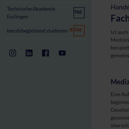
Handel
Technische Akademie
Fach
Esslingen
berufsbegleitend studieren
Ist auch
Medizin
beispiel
gemeins
Mediz
Eine Au
beginnen
Gesellen
gesamme
überscha