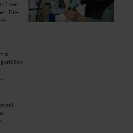
e müssen
ben. Dies
eit.
Ihrer
g erfüllen
ne
on mit
ne
h