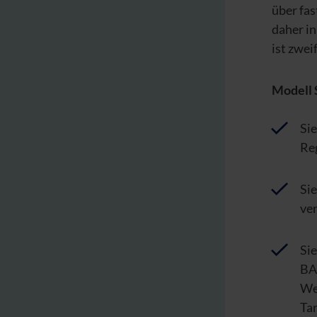
über fas
daher in
ist zwei
Modell 
Sie
Re
Si
ve
Sie
BA
We
Tar