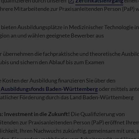
 qualifizieren durch unseren
Zertifikatslehrgang
einen 
hrere Mitarbeitende zur Praxisanleitenden Person (PaP) w
 bieten Ausbildungsplätze in Medizinischer Technologie in
gion an und wählen geeignete Bewerber aus
r übernehmen die fachpraktische und theoretische Ausbil
ubis und sichern den Ablauf bis zum Examen
 Kosten der Ausbildung finanzieren Sie über den
Ausbildungsfonds Baden-Württemberg
oder mittels ante
aatlicher Förderung durch das Land Baden-Württemberg
s: Investment in die Zukunft!
Die Qualifizierung von
itenden zur Praxisanleitenden Person (PaP) eröffnet Ihre
ichkeit, Ihren Nachwuchs zukünftig, gemeinsam mit uns, s