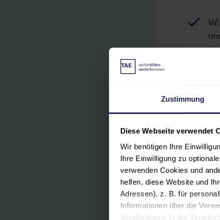
Wi
un
ei
Na
Sti
Zustimmung
Ze
Ergebni
Diese Webseite verwendet 
Stipendi
Wir benötigen Ihre Einwillig
verbunde
Ihre Einwilligung zu optiona
reduzie
verwenden Cookies und ander
helfen, diese Website und I
Adressen), z. B. für persona
Informationen über die Verwe
Mediz
Verpflichtung, in die Verarb