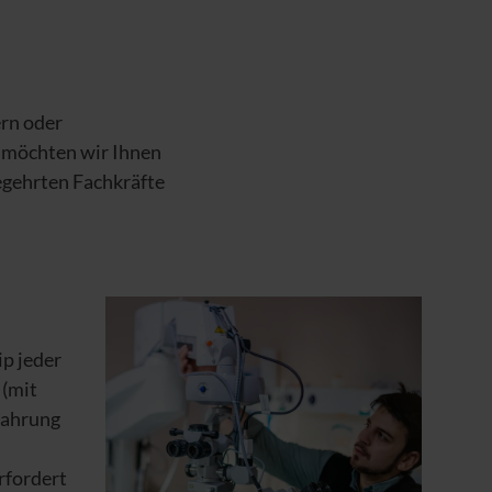
ern oder
 möchten wir Ihnen
begehrten Fachkräfte
ip jeder
 (mit
fahrung
rfordert