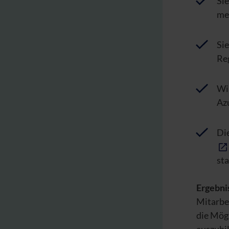
Sie
me
Sie
Re
Wi
Az
Die
st
Ergebni
Mitarbe
die Mögl