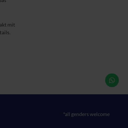
das
akt mit
ails.
*all genders welcome