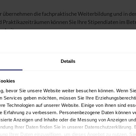
r übernehmen die fachpraktische Weiterbildung und in den
d Praktikazeiträumen können Sie Ihre Stipendiaten im Bet
narbeiten
ch erfolgreichem Abschluss der Weiterbildung sind Ihre
pendiaten durch die vertragliche Vereinbarung für einen 
Details
itraum an Ihr Unternehmen gebunden
s: Win-Win!
Sie gewinnen begehrte Fachkräfte und Ihre
Cookies
aten erhalten eine völlig neue, attraktive Berufsperspekti
ung, bevor Sie unsere Website weiter besuchen können. Wenn Sie 
n mit einem gesicherten Jobeinstieg, bei gleichzeitig deut
len Services geben möchten, müssen Sie Ihre Erziehungsberechti
rter finanzieller Unsicherheit während der Weiterbildung
e Technologien auf unserer Website. Einige von ihnen sind ess
hre Erfahrung zu verbessern. Personenbezogene Daten können ver
lisierte Anzeigen und Inhalte oder die Messung von Anzeigen und
ndung Ihrer Daten finden Sie in unserer Datenschutzerklärung. 
insche Technologie: Bilden Sie selbst aus
eitung Ihrer Daten einzuwilligen, um dieses Angebot zu nutzen. S