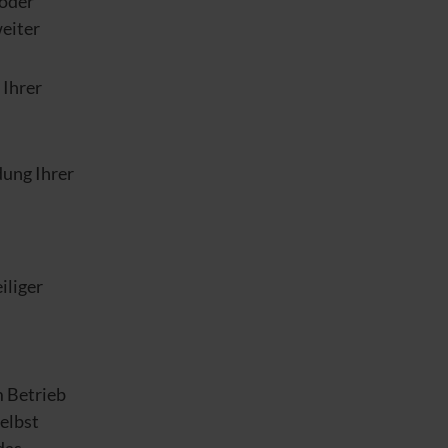
oder
eiter
 Ihrer
dung Ihrer
iliger
m Betrieb
elbst