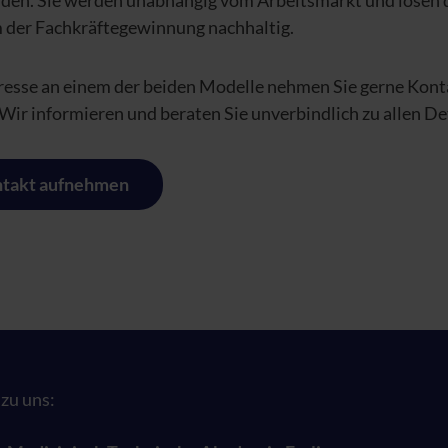
lden. Sie werden unabhängig vom Arbeitsmarkt und lösen 
 der Fachkräftegewinnung nachhaltig.
eresse an einem der beiden Modelle nehmen Sie gerne Kont
 Wir informieren und beraten Sie unverbindlich zu allen Det
takt aufnehmen
zu uns: