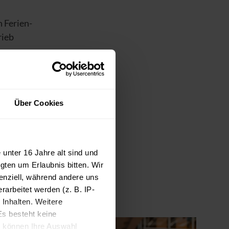
 Ferien-
rieb
gewissen
Über Cookies
ve,
unter 16 Jahre alt sind und
lich
gten um Erlaubnis bitten. Wir
sphase.
enziell, während andere uns
arbeitet werden (z. B. IP-
 Inhalten. Weitere
Es besteht keine
ie können Ihre Auswahl