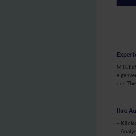
Experte
MTL lief
eigenve
und Ther
Ihre A
Klini
Analys