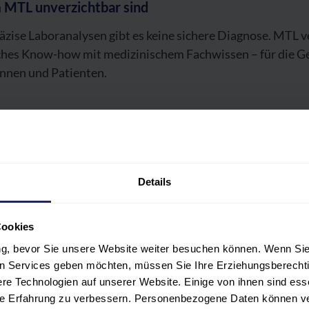
MTL unverzichtbar sind
äzise Laboranalysen gibt es keine sichere Diagnose. MTL 
ches Know-how mit medizinischem Fachwissen – für die G
innen und Patienten.
rteile auf einen Blick
beiten mit modernster Labortechnik
Details
he Verantwortung für medizinische Diagnosen
Cookies
hr gute Berufsaussichten im Gesundheitswesen
ung, bevor Sie unsere Website weiter besuchen können. Wenn Sie 
len Services geben möchten, müssen Sie Ihre Erziehungsberechti
e Technologien auf unserer Website. Einige von ihnen sind ess
lfältige Einsatzgebiete in Kliniken, Forschung und Industr
hre Erfahrung zu verbessern. Personenbezogene Daten können ver