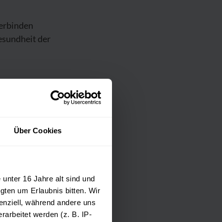
verbinden
esundheit der
Über Cookies
unter 16 Jahre alt sind und
gten um Erlaubnis bitten. Wir
enziell, während andere uns
ie
arbeitet werden (z. B. IP-