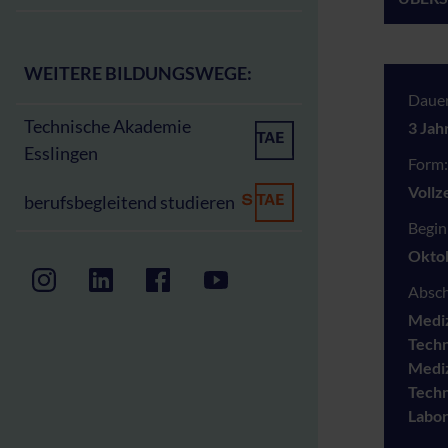
WEITERE BILDUNGSWEGE:
Dauer
Technische Akademie
3 Jah
Esslingen
Form:
Vollz
berufsbegleitend studieren
Begin
Okto
Absch
Mediz
Techn
Mediz
Techn
Labor