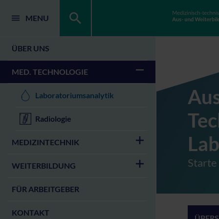
MENU
ÜBER UNS
MED. TECHNOLOGIE
Aus
Laboratoriumsanalytik
Tec
Radiologie
Lab
MEDIZINTECHNIK
Starte
WEITERBILDUNG
FÜR ARBEITGEBER
KONTAKT
ÜBERS