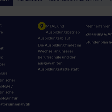
:
MTAE und
Mehr erfahren:
re
Ausbildungsbetrieb
Zulassung & A
Ausbildungsablauf
Stundenplan h
Die Ausbildung findet im
eit
Wechsel an unserer
n:
Berufsschule und der
ausgewählten
ber
Ausbildungsstätte statt
luss:
inischer
ologe /
inische
ologin für
atoriumsanalytik