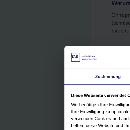
Warum 
Ohne pr
technis
Patient
Ihre Vo
Ar
Zustimmung
Ho
Diese Webseite verwendet 
Se
Wir benötigen Ihre Einwillig
Ihre Einwilligung zu optiona
verwenden Cookies und ander
Vie
helfen, diese Website und I