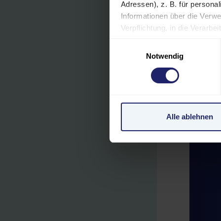
Adressen), z. B. für persona
Informationen über die Verwe
Verpflichtung, in die Verarb
jederzeit unter "Cookies" (im
Einwilligungsauswahl
Einstellungen möglicherweise
Notwendig
personenbezogene Daten in de
Verarbeitung Ihrer Daten in 
unzureichendem Datenschutz
personenbezogene Daten in 
Klagemöglichkeit besteht.
Alle ablehnen
Datenschutzerklärung
|
Im