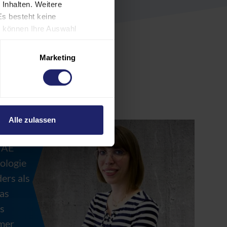
 Inhalten. Weitere
Es besteht keine
ie können Ihre Auswahl
rund individueller
es verarbeiten
Marketing
gen Sie auch in die
SA als ein Land mit
, dass US-Behörden
nnen und Europäer eine
Alle zulassen
TAE
tologie
ers als
as
es
mer