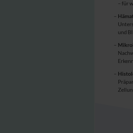
– für 
Hämat
Unters
und B
Mikrob
Nachwe
Erkenn
Histol
Präpar
Zellun