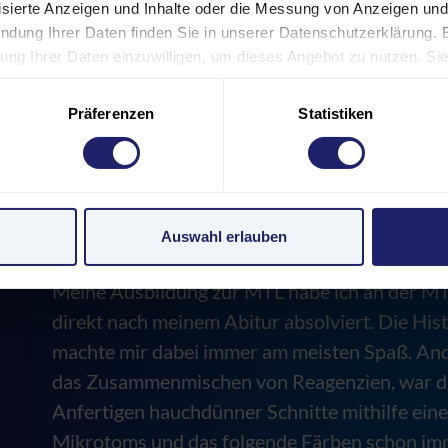
lisierte Anzeigen und Inhalte oder die Messung von Anzeigen und
ndung Ihrer Daten finden Sie in unserer Datenschutzerklärung. 
eitung Ihrer Daten einzuwilligen, um dieses Angebot zu nutzen. S
 Footer) widerrufen oder anpassen. Bitte beachten Sie, dass aufg
 nicht alle Funktionen der Website verfügbar sind. Einige Servic
Präferenzen
Statistiken
n USA. Mit Ihrer Einwilligung zur Nutzung dieser Services willi
den USA gemäß Art. 49 (1) lit. a GDPR ein. Der EuGH stuft die U
 nach EU-Standards ein. Es besteht beispielsweise die Gefahr
Überwachungsprogrammen verarbeiten, ohne dass für Europäeri
Auswahl erlauben
pressum
Meine Ausbildung zur MTL habe ich an der M
direkt nach meinem Abitur absolviert. Die His
machte mir dabei immer am meisten Spaß. And
das Zusammenmischen von Reagenzien, war d
Anfertigen hauchdünner Schnitte mithilfe ein
Mikrotoms und das folgende Färben schon im